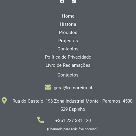
a
i
c
n
e
k
Home
b
e
o
d
História
o
i
k
n
Produtos
Projectos
Contactos
Política de Privacidade
Livro de Reclamações
Contactos
geral@a-moreira.pt
Rua do Castelo, 196 Zona Industrial Monte - Paramos, 4500-
529 Espinho
+351 227 331 120
(Chamada para rede fixa nacional)