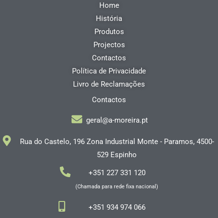
Home
b
e
o
d
História
o
i
k
n
Produtos
Projectos
Contactos
Política de Privacidade
Livro de Reclamações
Contactos
geral@a-moreira.pt
Rua do Castelo, 196 Zona Industrial Monte - Paramos, 4500-
529 Espinho
+351 227 331 120
(Chamada para rede fixa nacional)
+351 934 974 066