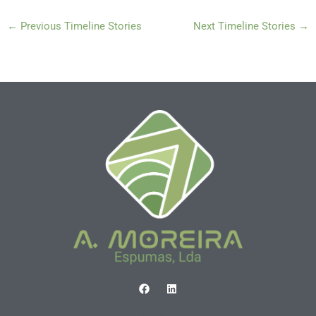
←
Previous Timeline Stories
Next Timeline Stories
→
F
L
a
i
c
n
e
k